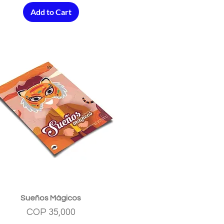
Add to Cart
Quick View
Sueños Mágicos
Price
COP 35,000