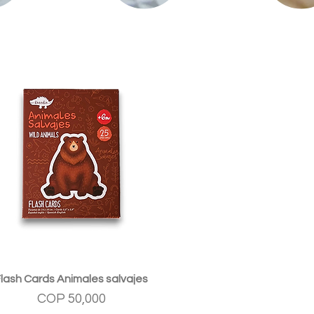
Quick View
Flash Cards Animales salvajes
Price
COP 50,000