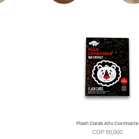
Quick View
Flash Cards Alto Contraste
Price
COP 50,000